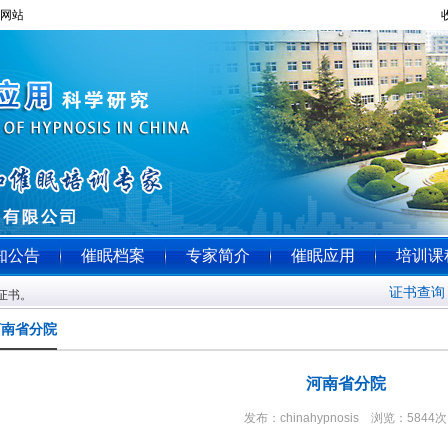
站！！！
知公告
催眠档案
专家简介
催眠应用
培训课
证书查询
得证书。
河南省分院
河南省分院
发布：chinahypnosis 浏览：5844次