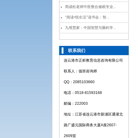
周成松老师中医整合催眠专业...
“阅读•悦生活”读书会：智...
九维慧家：中国智慧与脑科学...
联系我们
连云港市正析教育信息咨询有限公司
联系人：值班咨询师
QQ：2085103660
电话：0518-81593168
邮编：222003
地址：江苏省连云港市新浦区通灌北
路广盛元国际商务大厦A座2607-
2609室