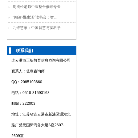
周成松老师中医整合催眠专业...
“阅读•悦生活”读书会：智...
九维慧家：中国智慧与脑科学...
联系我们
连云港市正析教育信息咨询有限公司
联系人：值班咨询师
QQ：2085103660
电话：0518-81593168
邮编：222003
地址：江苏省连云港市新浦区通灌北
路广盛元国际商务大厦A座2607-
2609室