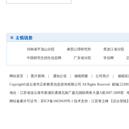
河南省平顶山分院
睿思心理研究所
黑龙江省分院
中国研究生招生信息网
广东省分院
学信网
网站首页
|
图片新闻
|
通知公告
|
催眠档案
|
公司简介
|
催眠应
Copyright
©
连云港市正析教育信息咨询有限公司 All Rights Reserved.
邮编:22200
地址：江苏省连云港市新浦区通灌北路广盛元国际商务大厦A座2607-2609室
电
网站备案许可证号：苏ICP备16029439号-1
技术支持：
江苏青之峰
【
后台登陆